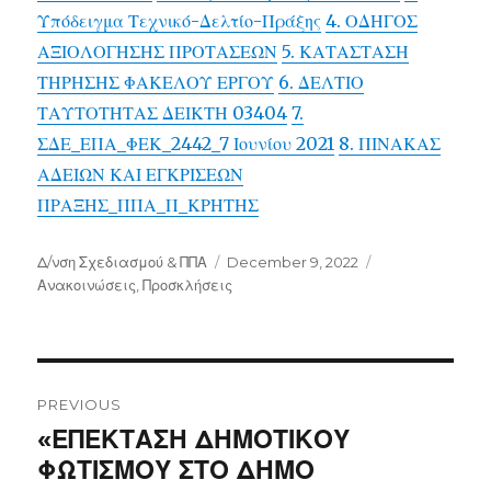
Υπόδειγμα Τεχνικό-Δελτίο-Πράξης
4. ΟΔΗΓΟΣ
ΑΞΙΟΛΟΓΗΣΗΣ ΠΡΟΤΑΣΕΩΝ
5. ΚΑΤΑΣΤΑΣΗ
ΤΗΡΗΣΗΣ ΦΑΚΕΛΟΥ ΕΡΓΟΥ
6. ΔΕΛΤΙΟ
ΤΑΥΤΟΤΗΤΑΣ ΔΕΙΚΤΗ 03404
7.
ΣΔΕ_ΕΠΑ_ΦΕΚ_2442_7 Ιουνίου 2021
8. ΠΙΝΑΚΑΣ
ΑΔΕΙΩΝ ΚΑΙ ΕΓΚΡΙΣΕΩΝ
ΠΡΑΞΗΣ_ΠΠΑ_Π_ΚΡΗΤΗΣ
Author
Posted
Categories
Δ/νση Σχεδιασμού & ΠΠΑ
December 9, 2022
on
Ανακοινώσεις
,
Προσκλήσεις
Post
navigation
PREVIOUS
Previous
«ΕΠΕΚΤΑΣΗ ΔΗΜΟΤΙΚΟΥ
post:
ΦΩΤΙΣΜΟΥ ΣΤΟ ΔΗΜΟ