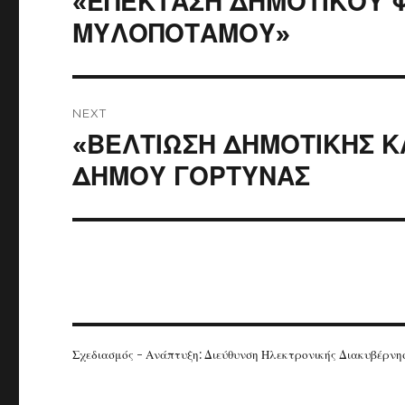
«ΕΠΕΚΤΑΣΗ ΔΗΜΟΤΙΚΟΥ 
post:
ΜΥΛΟΠΟΤΑΜΟΥ»
NEXT
Next
«ΒΕΛΤΙΩΣΗ ΔΗΜΟΤΙΚΗΣ Κ
post:
ΔΗΜΟΥ ΓΟΡΤΥΝΑΣ
Σχεδιασμός - Ανάπτυξη: Διεύθυνση Ηλεκτρονικής Διακυβέρν