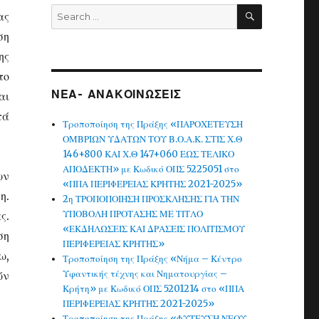
SEARCH
Search
ας
for:
ση
ης
το
ΝΕΑ- ΑΝΑΚΟΙΝΩΣΕΙΣ
αι
τά
Τροποποίηση της Πράξης «ΠΑΡΟΧΕΤΕΥΣΗ
ΟΜΒΡΙΩΝ ΥΔΑΤΩΝ ΤΟΥ Β.Ο.Α.Κ. ΣΤΙΣ Χ.Θ
146+800 ΚΑΙ Χ.Θ 147+060 ΕΩΣ ΤΕΛΙΚΟ
ΑΠΟΔΕΚΤΗ» με Κωδικό ΟΠΣ 5225051 στο
ων
«ΠΠΑ ΠΕΡΙΦΕΡΕΙΑΣ ΚΡΗΤΗΣ 2021-2025»
η.
2η ΤΡΟΠΟΠΟΙΗΣΗ ΠΡΟΣΚΛΗΣΗΣ ΓΙΑ ΤΗΝ
ΥΠΟΒΟΛΗ ΠΡΟΤΑΣΗΣ ΜΕ ΤΙΤΛΟ
ς.
«ΕΚΔΗΛΩΣΕΙΣ ΚΑΙ ΔΡΑΣΕΙΣ ΠΟΛΙΤΙΣΜΟΥ
ση
ΠΕΡΙΦΕΡΕΙΑΣ ΚΡΗΤΗΣ»
ω,
Τροποποίηση της Πράξης «Νήμα – Κέντρο
Υφαντικής τέχνης και Νηματουργίας –
ών
Κρήτη» με Κωδικό ΟΠΣ 5201214 στο «ΠΠΑ
ΠΕΡΙΦΕΡΕΙΑΣ ΚΡΗΤΗΣ 2021-2025»
Τροποποίηση της Πράξης «ΦΥΤΕΥΣΗ ΝΕΟΥ