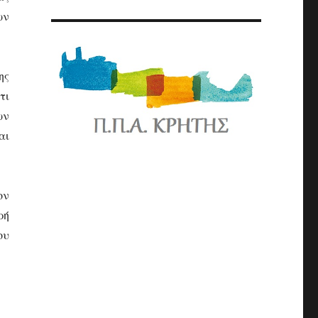
ων
ης
τι
ων
αι
ον
ρή
ου