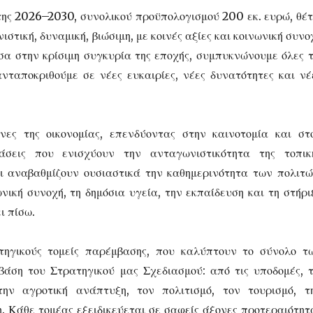
ς 2026–2030, συνολικού προϋπολογισμού 200 εκ. ευρώ, θέτ
ιστική, δυναμική, βιώσιμη, με κοινές αξίες και κοινωνική συνο
σα στην κρίσιμη συγκυρία της εποχής, συμπυκνώνουμε όλες τ
ανταποκριθούμε σε νέες ευκαιρίες, νέες δυνατότητες και νέ
νες της οικονομίας, επενδύοντας στην καινοτομία και στ
άσεις που ενισχύουν την ανταγωνιστικότητα της τοπικ
αι αναβαθμίζουν ουσιαστικά την καθημερινότητα των πολιτώ
ική συνοχή, τη δημόσια υγεία, την εκπαίδευση και τη στήρι
ι πίσω.
ηγικούς τομείς παρέμβασης, που καλύπτουν το σύνολο τ
άση του Στρατηγικού μας Σχεδιασμού: από τις υποδομές, τ
ην αγροτική ανάπτυξη, τον πολιτισμό, τον τουρισμό, τ
. Κάθε τομέας εξειδικεύεται σε σαφείς άξονες προτεραιότητ