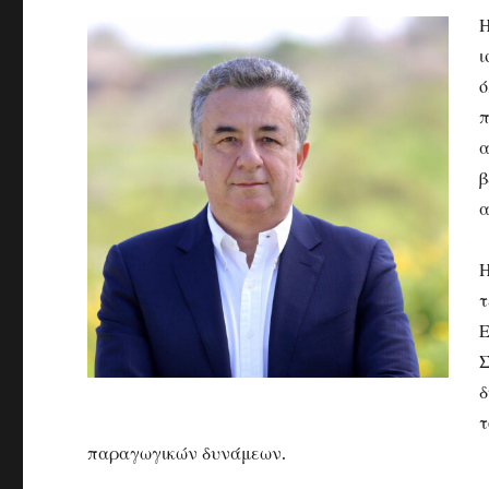
Η
ι
ό
π
α
α
Η
Ε
Σ
δ
τ
παραγωγικών δυνάμεων.