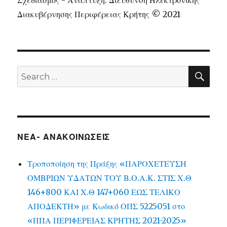
Σχεδιασμός - Ανάπτυξη: Διεύθυνση Ηλεκτρονικής
Διακυβέρνησης Περιφέρειας Κρήτης © 2021
SEA
Search
for:
ΝΕΑ- ΑΝΑΚΟΙΝΩΣΕΙΣ
Τροποποίηση της Πράξης «ΠΑΡΟΧΕΤΕΥΣΗ
ΟΜΒΡΙΩΝ ΥΔΑΤΩΝ ΤΟΥ Β.Ο.Α.Κ. ΣΤΙΣ Χ.Θ
146+800 ΚΑΙ Χ.Θ 147+060 ΕΩΣ ΤΕΛΙΚΟ
ΑΠΟΔΕΚΤΗ» με Κωδικό ΟΠΣ 5225051 στο
«ΠΠΑ ΠΕΡΙΦΕΡΕΙΑΣ ΚΡΗΤΗΣ 2021-2025»