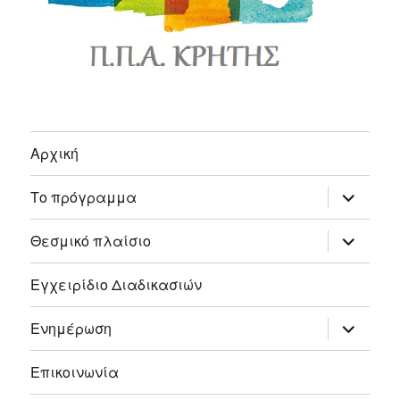
Αρχική
expand
Το πρόγραμμα
child
menu
expand
Θεσμικό πλαίσιο
child
menu
Εγχειρίδιο Διαδικασιών
expand
Ενημέρωση
child
menu
Επικοινωνία