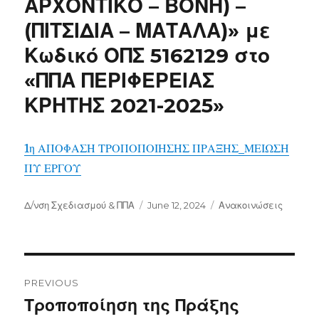
ΑΡΧΟΝΤΙΚΟ – ΒΟΝΗ) –
(ΠΙΤΣΙΔΙΑ – ΜΑΤΑΛΑ)» με
Κωδικό ΟΠΣ 5162129 στο
«ΠΠΑ ΠΕΡΙΦΕΡΕΙΑΣ
ΚΡΗΤΗΣ 2021-2025»
1η ΑΠΟΦΑΣΗ ΤΡΟΠΟΠΟΙΗΣΗΣ ΠΡΑΞΗΣ_ΜΕΙΩΣΗ
ΠΥ ΕΡΓΟΥ
Author
Posted
Categories
Δ/νση Σχεδιασμού & ΠΠΑ
June 12, 2024
Ανακοινώσεις
on
Post
navigation
PREVIOUS
Previous
Τροποποίηση της Πράξης
post: