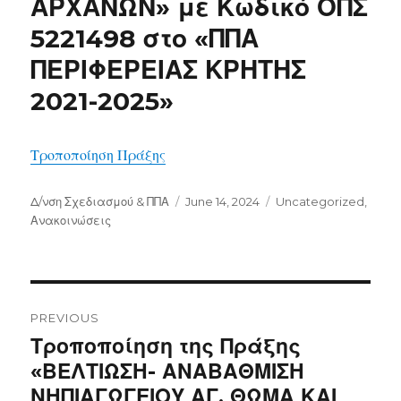
ΑΡΧΑΝΩΝ» με Κωδικό ΟΠΣ
5221498 στο «ΠΠΑ
ΠΕΡΙΦΕΡΕΙΑΣ ΚΡΗΤΗΣ
2021-2025»
Τροποποίηση Πράξης
Author
Posted
Categories
Δ/νση Σχεδιασμού & ΠΠΑ
June 14, 2024
Uncategorized
,
on
Ανακοινώσεις
Post
navigation
PREVIOUS
Previous
Τροποποίηση της Πράξης
post:
«ΒΕΛΤΙΩΣΗ- ΑΝΑΒΑΘΜΙΣΗ
ΝΗΠΙΑΓΩΓΕΙΟΥ ΑΓ. ΘΩΜΑ ΚΑΙ