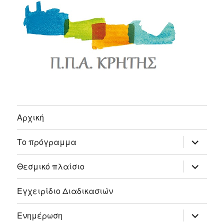
Αρχική
expand
Το πρόγραμμα
child
menu
expand
Θεσμικό πλαίσιο
child
menu
Εγχειρίδιο Διαδικασιών
expand
Ενημέρωση
child