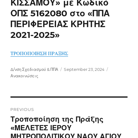
ΚΙΣΣΑΜΟΥ» με Κωδικό
ΟΠΣ 5162080 στο «ΠΠΑ
ΠΕΡΙΦΕΡΕΙΑΣ ΚΡΗΤΗΣ
2021-2025»
ΤΡΟΠΟΠΟΙΗΣΗ ΠΡΑΞΗΣ
Author
Posted
Categories
Δ/νση Σχεδιασμού & ΠΠΑ
September 23, 2024
on
Ανακοινώσεις
Post
navigation
PREVIOUS
Previous
Τροποποίηση της Πράξης
post:
«ΜΕΛΕΤΕΣ ΙΕΡΟΥ
ΜΗΤΡΟΠΟΛΙΤΙΚΟΥ ΝΑΟΥ ΑΓΙΟΥ