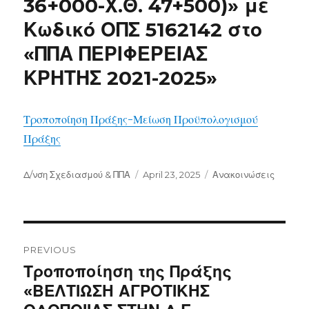
36+000-Χ.Θ. 47+500)» με
Κωδικό ΟΠΣ 5162142 στο
«ΠΠΑ ΠΕΡΙΦΕΡΕΙΑΣ
ΚΡΗΤΗΣ 2021-2025»
Τροποποίηση Πράξης-Μείωση Προϋπολογισμού
Πράξης
Author
Posted
Categories
Δ/νση Σχεδιασμού & ΠΠΑ
April 23, 2025
Ανακοινώσεις
on
Post
navigation
PREVIOUS
Previous
Τροποποίηση της Πράξης
post:
«ΒΕΛΤΙΩΣΗ ΑΓΡΟΤΙΚΗΣ