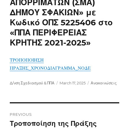
ΑΠΟΡΡΙΜΑΤΩΝ (ΣΜΑ)
ΔΗΜΟΥ ΣΦΑΚΙΩΝ» με
Κωδικό ΟΠΣ 5225406 στο
«ΠΠΑ ΠΕΡΙΦΕΡΕΙΑΣ
ΚΡΗΤΗΣ 2021-2025»
ΤΡΟΠΟΠΟΙΗΣΗ
ΠΡΑΞΗΣ_ΧΡΟΝΟΔΙΑΓΡΑΜΜΑ_ΝΟΔΕ
Author
Posted
Categories
Δ/νση Σχεδιασμού & ΠΠΑ
March 17, 2025
Ανακοινώσεις
on
Post
navigation
PREVIOUS
Previous
Τροποποίηση της Πράξης
post: