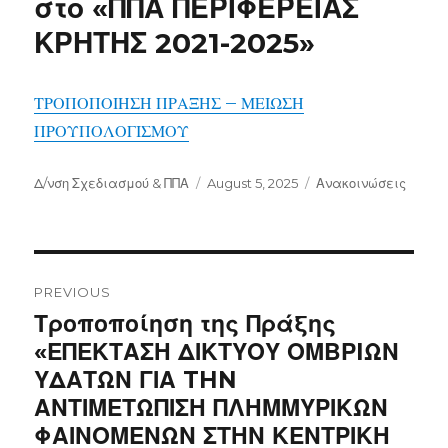
στο «ΠΠΑ ΠΕΡΙΦΕΡΕΙΑΣ
ΚΡΗΤΗΣ 2021-2025»
ΤΡΟΠΟΠΟΙΗΣΗ ΠΡΑΞΗΣ – ΜΕΙΩΣΗ
ΠΡΟΥΠΟΛΟΓΙΣΜΟΥ
Author
Posted
Categories
Δ/νση Σχεδιασμού & ΠΠΑ
August 5, 2025
Ανακοινώσεις
on
Post
navigation
PREVIOUS
Previous
Τροποποίηση της Πράξης
post:
«ΕΠΕΚΤΑΣΗ ΔΙΚΤΥΟΥ ΟΜΒΡIΩΝ
ΥΔΑΤΩΝ ΓΙΑ THN
ΑΝΤΙΜΕΤΩΠΙΣΗ ΠΛΗΜΜΥΡΙΚΩΝ
ΦΑΙΝΟΜΕΝΩΝ ΣΤΗΝ ΚΕΝΤΡΙΚΗ