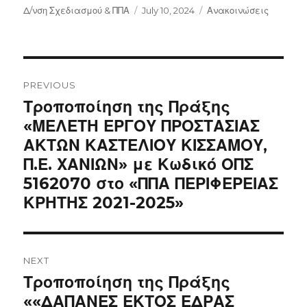
Author
Posted
Categories
Δ/νση Σχεδιασμού & ΠΠΑ
July 10, 2024
Ανακοινώσεις
on
Post
navigation
PREVIOUS
Previous
Τροποποίηση της Πράξης
post:
«ΜΕΛΕΤΗ ΕΡΓΟΥ ΠΡΟΣΤΑΣΙΑΣ
ΑΚΤΩΝ ΚΑΣΤΕΛΙΟΥ ΚΙΣΣΑΜΟΥ,
Π.Ε. ΧΑΝΙΩΝ» με Κωδικό ΟΠΣ
5162070 στο «ΠΠΑ ΠΕΡΙΦΕΡΕΙΑΣ
ΚΡΗΤΗΣ 2021-2025»
NEXT
Next
Τροποποίηση της Πράξης
post:
««ΔΑΠΑΝΕΣ ΕΚΤΟΣ ΕΔΡΑΣ