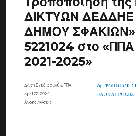
Τροποποίηση της
ΔΙΚΤΥΩΝ ΔΕΔΔΗΕ 
ΔΗΜΟΥ ΣΦΑΚΙΩΝ» 
5221024 στο «ΠΠ
2021-2025»
Author
Δ/νση Σχεδιασμού & ΠΠΑ
2η ΤΡΟΠΟΠΟΙΗ
Posted
April 22, 2024
ΟΛΟΚΛΗΡΩΣΗΣ 
on
Categories
Ανακοινώσεις