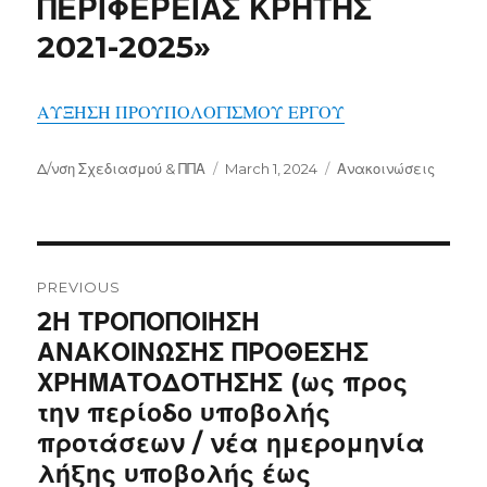
ΠΕΡΙΦΕΡΕΙΑΣ ΚΡΗΤΗΣ
2021-2025»
ΑΥΞΗΣΗ ΠΡΟΥΠΟΛΟΓΙΣΜΟΥ ΕΡΓΟΥ
Author
Posted
Categories
Δ/νση Σχεδιασμού & ΠΠΑ
March 1, 2024
Ανακοινώσεις
on
Post
navigation
PREVIOUS
Previous
2Η ΤΡΟΠΟΠΟΙΗΣΗ
post:
ΑΝΑΚΟΙΝΩΣΗΣ ΠΡΟΘΕΣΗΣ
ΧΡΗΜΑΤΟΔΟΤΗΣΗΣ (ως προς
την περίοδο υποβολής
προτάσεων / νέα ημερομηνία
λήξης υποβολής έως