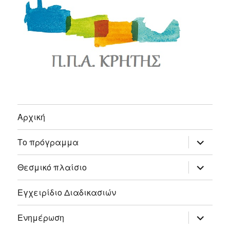
Αρχική
expand
Το πρόγραμμα
child
menu
expand
Θεσμικό πλαίσιο
child
menu
Εγχειρίδιο Διαδικασιών
expand
Ενημέρωση
child