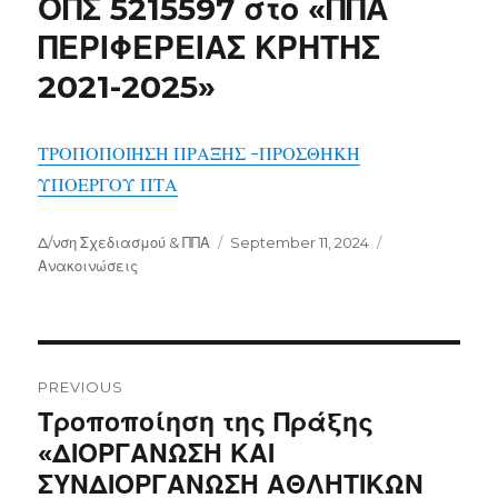
ΟΠΣ 5215597 στο «ΠΠΑ
ΠΕΡΙΦΕΡΕΙΑΣ ΚΡΗΤΗΣ
2021-2025»
ΤΡΟΠΟΠΟΙΗΣΗ ΠΡΑΞΗΣ -ΠΡΟΣΘΗΚΗ
ΥΠΟΕΡΓΟΥ ΠΤΑ
Author
Posted
Categories
Δ/νση Σχεδιασμού & ΠΠΑ
September 11, 2024
on
Ανακοινώσεις
Post
navigation
PREVIOUS
Previous
Τροποποίηση της Πράξης
post:
«ΔΙΟΡΓΑΝΩΣΗ ΚΑΙ
ΣΥΝΔΙΟΡΓΑΝΩΣΗ ΑΘΛΗΤΙΚΩΝ