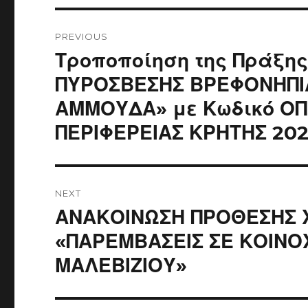
Post
navigation
PREVIOUS
Previous
Τροποποίηση της Πράξη
post:
ΠΥΡΟΣΒΕΣΗΣ ΒΡΕΦΟΝΗΠΙ
ΑΜΜΟΥΔΑ» με Κωδικό ΟΠΣ
ΠΕΡΙΦΕΡΕΙΑΣ ΚΡΗΤΗΣ 202
NEXT
Next
ΑΝΑΚΟΙΝΩΣΗ ΠΡΟΘΕΣΗΣ 
post:
«ΠΑΡΕΜΒΑΣΕΙΣ ΣΕ ΚΟΙΝ
ΜΑΛΕΒΙΖΙΟΥ»