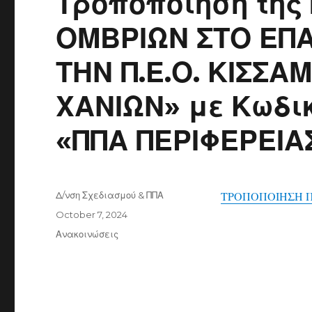
Τροποποίηση της
ΟΜΒΡΙΩΝ ΣΤΟ ΕΠΑ
ΤΗΝ Π.Ε.Ο. ΚΙΣΣΑ
ΧΑΝΙΩΝ» με Κωδικ
«ΠΠΑ ΠΕΡΙΦΕΡΕΙΑ
Author
Δ/νση Σχεδιασμού & ΠΠΑ
ΤΡΟΠΟΠΟΙΗΣΗ 
Posted
October 7, 2024
on
Categories
Ανακοινώσεις