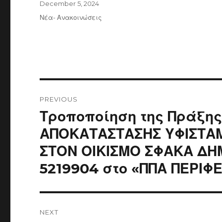
Posted
December 5, 2024
on
Categories
Νέα- Ανακοινώσεις
Post
navigation
PREVIOUS
Previous
Τροποποίηση της Πράξης
post:
ΑΠΟΚΑΤΑΣΤΑΣΗΣ ΥΦΙΣΤΑ
ΣΤΟΝ ΟΙΚΙΣΜΟ ΣΦΑΚΑ ΔΗΜ
5219904 στο «ΠΠΑ ΠΕΡΙΦ
NEXT