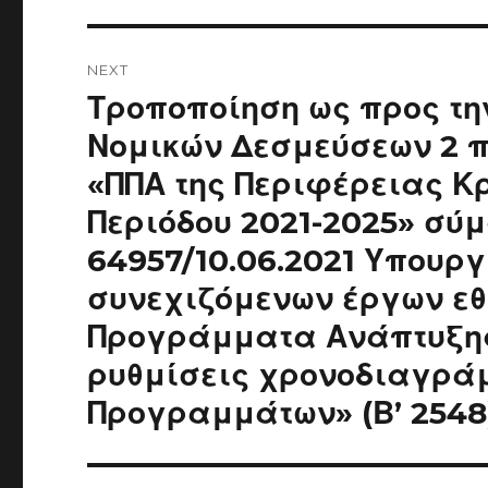
NEXT
Next
Τροποποίηση ως προς τ
post:
Νομικών Δεσμεύσεων 2 
«ΠΠΑ της Περιφέρειας Κ
Περιόδου 2021-2025» σύμ
64957/10.06.2021 Υπου
συνεχιζόμενων έργων εθ
Προγράμματα Ανάπτυξης 
ρυθμίσεις χρονοδιαγρά
Προγραμμάτων» (Β’ 2548)