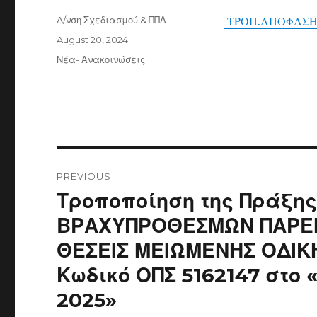
Author
Δ/νση Σχεδιασμού & ΠΠΑ
ΤΡΟΠ.ΑΠΟΦΑΣΗ
Posted
August 20, 2024
on
Categories
Νέα- Ανακοινώσεις
Post
navigation
PREVIOUS
Previous
Τροποποίηση της Πράξη
post:
ΒΡΑΧΥΠΡΟΘΕΣΜΩΝ ΠΑΡΕΜ
ΘΕΣΕΙΣ ΜΕΙΩΜΕΝΗΣ ΟΔΙΚ
Κωδικό ΟΠΣ 5162147 στο 
2025»