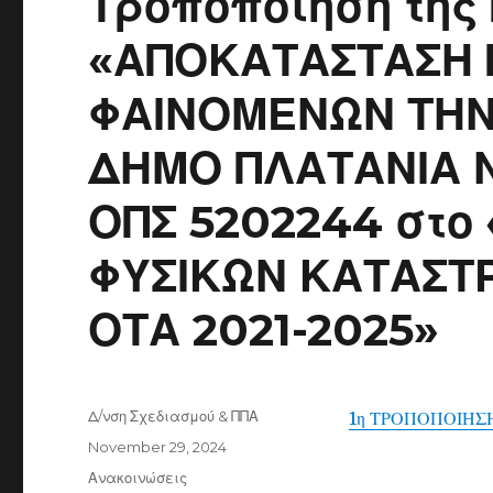
Τροποποίηση της
«ΑΠΟΚΑΤΑΣΤΑΣΗ
ΦΑΙΝΟΜΕΝΩΝ ΤΗΝ 
ΔΗΜΟ ΠΛΑΤΑΝΙΑ Ν
ΟΠΣ 5202244 στο
ΦΥΣΙΚΩΝ ΚΑΤΑΣΤ
ΟΤΑ 2021-2025»
Author
Δ/νση Σχεδιασμού & ΠΠΑ
1η ΤΡΟΠΟΠΟΙΗΣ
Posted
November 29, 2024
on
Categories
Ανακοινώσεις