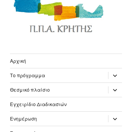
Αρχική
expand
Το πρόγραμμα
child
menu
expand
Θεσμικό πλαίσιο
child
menu
Εγχειρίδιο Διαδικασιών
expand
Ενημέρωση
child
menu