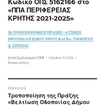
Κωδικό ΟΠΣ 5162166 στο
«ΠΠΑ ΠΕΡΙΦΕΡΕΙΑΣ
ΚΡΗΤΗΣ 2021-2025»
2η ΤΡΟΠΟΠΟΠΟΙΗΣΗ ΠΡΑΞΗΣ -ΑΥΞΗΣΗ
ΠΡΟΥΠΟΛΟΓΙΣΜΟΥ ΕΡΓΟΥ ΚΑΙ 1ου ΥΠΟΕΡΓΟΥ
Δ. ΣΗΤΕΙΑΣ
Author
Posted
Categories
Δ/νση Σχεδιασμού & ΠΠΑ
October 17, 2024
on
Ανακοινώσεις
Post
navigation
PREVIOUS
Previous
Τροποποίηση της Πράξης
post:
«Βελτίωση Οδοποιίας Δήμου