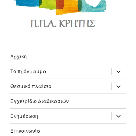
Αρχική
expand
Το πρόγραμμα
child
menu
expand
Θεσμικό πλαίσιο
child
menu
Εγχειρίδιο Διαδικασιών
expand
Ενημέρωση
child
menu
Επικοινωνία