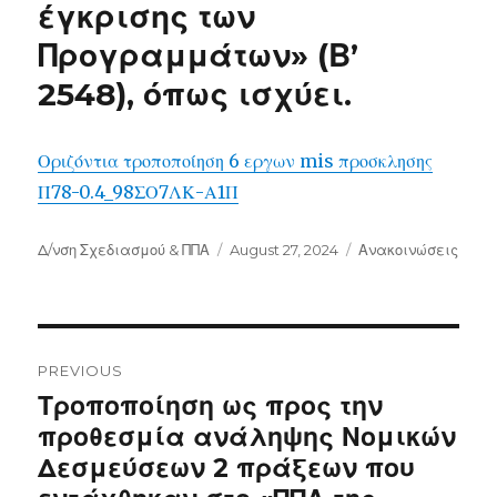
έγκρισης των
Προγραμμάτων» (Β’
2548), όπως ισχύει.
Οριζόντια τροποποίηση 6 εργων mis προσκλησης
Π78-0.4_98ΣΟ7ΛΚ-Α1Π
Author
Posted
Categories
Δ/νση Σχεδιασμού & ΠΠΑ
August 27, 2024
Ανακοινώσεις
on
Post
navigation
PREVIOUS
Previous
Τροποποίηση ως προς την
post:
προθεσμία ανάληψης Νομικών
Δεσμεύσεων 2 πράξεων που