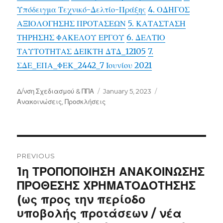
Υπόδειγμα Τεχνικό-Δελτίο-Πράξης
4. ΟΔΗΓΟΣ
ΑΞΙΟΛΟΓΗΣΗΣ ΠΡΟΤΑΣΕΩΝ
5. ΚΑΤΑΣΤΑΣΗ
ΤΗΡΗΣΗΣ ΦΑΚΕΛΟΥ ΕΡΓΟΥ
6. ΔΕΛΤΙΟ
ΤΑΥΤΟΤΗΤΑΣ ΔΕΙΚΤΗ ΔΤΔ_12105
7.
ΣΔΕ_ΕΠΑ_ΦΕΚ_2442_7 Ιουνίου 2021
Author
Posted
Categories
Δ/νση Σχεδιασμού & ΠΠΑ
January 5, 2023
on
Ανακοινώσεις
,
Προσκλήσεις
Post
navigation
PREVIOUS
Previous
1η ΤΡΟΠΟΠΟΙΗΣΗ ΑΝΑΚΟΙΝΩΣΗΣ
post:
ΠΡΟΘΕΣΗΣ ΧΡΗΜΑΤΟΔΟΤΗΣΗΣ
(ως προς την περίοδο
υποβολής προτάσεων / νέα