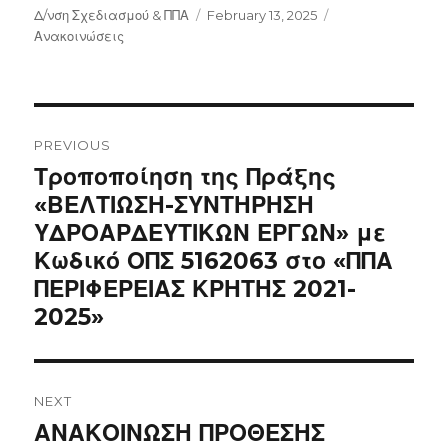
Author
Posted
Categories
Δ/νση Σχεδιασμού & ΠΠΑ
February 13, 2025
on
Ανακοινώσεις
Post
navigation
PREVIOUS
Previous
Τροποποίηση της Πράξης
post:
«ΒΕΛΤΙΩΣΗ-ΣΥΝΤΗΡΗΣΗ
ΥΔΡΟΑΡΔΕΥΤΙΚΩΝ ΕΡΓΩΝ» με
Κωδικό ΟΠΣ 5162063 στο «ΠΠΑ
ΠΕΡΙΦΕΡΕΙΑΣ ΚΡΗΤΗΣ 2021-
2025»
NEXT
Next
ΑΝΑΚΟΙΝΩΣΗ ΠΡΟΘΕΣΗΣ
post: