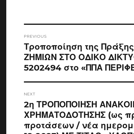
Post
navigation
PREVIOUS
Previous
Τροποποίηση της Πράξη
post:
ΖΗΜΙΩΝ ΣΤΟ ΟΔΙΚΟ ΔΙΚΤΥ
5202494 στο «ΠΠΑ ΠΕΡΙΦ
NEXT
Next
2η ΤΡΟΠΟΠΟΙΗΣΗ ΑΝΑΚΟ
post:
ΧΡΗΜΑΤΟΔΟΤΗΣΗΣ (ως πρ
προτάσεων / νέα ημερομ