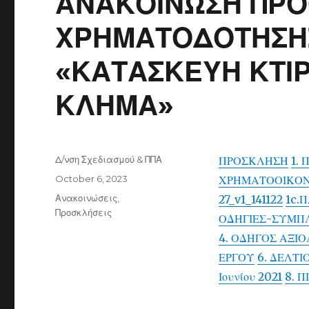
ΑΝΑΚΟΙΝΩΣΗ ΠΡ
ΧΡΗΜΑΤΟΔΟΤΗΣΗΣ
«ΚΑΤΑΣΚΕΥΗ ΚΤΙΡ
ΚΛΗΜΑ»
Author
Δ/νση Σχεδιασμού & ΠΠΑ
ΠΡΟΣΚΛΗΣΗ
1.
Posted
October 6, 2023
ΧΡΗΜΑΤΟΟΙΚΟΝ
on
Categories
Ανακοινώσεις
,
27_v1_141122
1c.Π
Προσκλήσεις
ΟΔΗΓΙΕΣ-ΣΥΜΠ
4. ΟΔΗΓΟΣ ΑΞΙ
ΕΡΓΟΥ
6. ΔΕΛΤΙ
Ιουνίου 2021
8. 