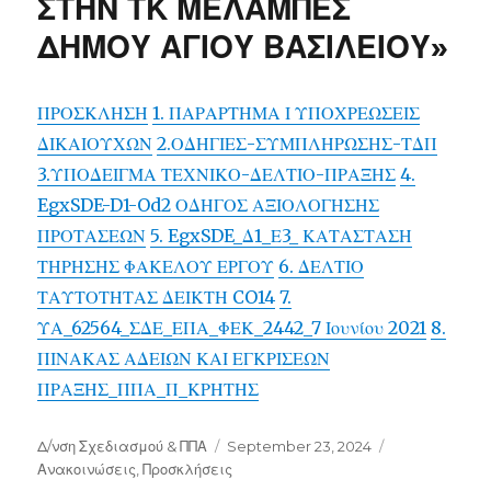
ΣΤΗΝ ΤΚ ΜΕΛΑΜΠΕΣ
ΔΗΜΟΥ ΑΓΙΟΥ ΒΑΣΙΛΕΙΟΥ»
ΠΡΟΣΚΛΗΣΗ
1. ΠΑΡΑΡΤΗΜΑ Ι ΥΠΟΧΡΕΩΣΕΙΣ
ΔΙΚΑΙΟΥΧΩΝ
2.ΟΔΗΓΙΕΣ-ΣΥΜΠΛΗΡΩΣΗΣ-ΤΔΠ
3.ΥΠΟΔΕΙΓΜΑ ΤΕΧΝΙΚΟ-ΔΕΛΤΙΟ-ΠΡΑΞΗΣ
4.
EgxSDE-D1-Od2 ΟΔΗΓΟΣ ΑΞΙΟΛΟΓΗΣΗΣ
ΠΡΟΤΑΣΕΩΝ
5. EgxSDE_Δ1_Ε3_ ΚΑΤΑΣΤΑΣΗ
ΤΗΡΗΣΗΣ ΦΑΚΕΛΟΥ ΕΡΓΟΥ
6. ΔΕΛΤΙΟ
ΤΑΥΤΟΤΗΤΑΣ ΔΕΙΚΤΗ CO14
7.
ΥΑ_62564_ΣΔΕ_ΕΠΑ_ΦΕΚ_2442_7 Ιουνίου 2021
8.
ΠΙΝΑΚΑΣ ΑΔΕΙΩΝ ΚΑΙ ΕΓΚΡΙΣΕΩΝ
ΠΡΑΞΗΣ_ΠΠΑ_Π_ΚΡΗΤΗΣ
Author
Posted
Categories
Δ/νση Σχεδιασμού & ΠΠΑ
September 23, 2024
on
Ανακοινώσεις
,
Προσκλήσεις