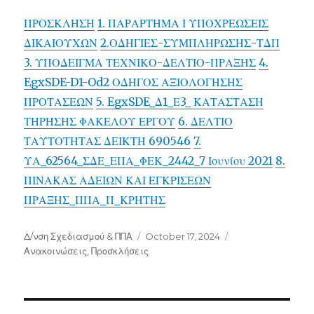
ΠΡΟΣΚΛΗΣΗ
1. ΠΑΡΑΡΤΗΜΑ Ι ΥΠΟΧΡΕΩΣΕΙΣ
ΔΙΚΑΙΟΥΧΩΝ
2.ΟΔΗΓΙΕΣ-ΣΥΜΠΛΗΡΩΣΗΣ-ΤΔΠ
3. ΥΠΟΔΕΙΓΜΑ ΤΕΧΝΙΚΟ-ΔΕΛΤΙΟ-ΠΡΑΞΗΣ
4.
EgxSDE-D1-Od2 ΟΔΗΓΟΣ ΑΞΙΟΛΟΓΗΣΗΣ
ΠΡΟΤΑΣΕΩΝ
5. EgxSDE_Δ1_Ε3_ ΚΑΤΑΣΤΑΣΗ
ΤΗΡΗΣΗΣ ΦΑΚΕΛΟΥ ΕΡΓΟΥ
6. ΔΕΛΤΙΟ
ΤΑΥΤΟΤΗΤΑΣ ΔΕΙΚΤΗ 690546
7.
ΥΑ_62564_ΣΔΕ_ΕΠΑ_ΦΕΚ_2442_7 Ιουνίου 2021
8.
ΠΙΝΑΚΑΣ ΑΔΕΙΩΝ ΚΑΙ ΕΓΚΡΙΣΕΩΝ
ΠΡΑΞΗΣ_ΠΠΑ_Π_ΚΡΗΤΗΣ
Author
Posted
Categories
Δ/νση Σχεδιασμού & ΠΠΑ
October 17, 2024
on
Ανακοινώσεις
,
Προσκλήσεις
Post