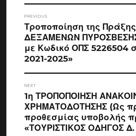
Post
navigation
PREVIOUS
Previous
Τροποποίηση της Πράξη
post:
ΔΕΞΑΜΕΝΩΝ ΠΥΡΟΣΒΕΣΗΣ
με Κωδικό ΟΠΣ 5226504 
2021-2025»
NEXT
Next
1η ΤΡΟΠΟΠΟΙΗΣΗ ΑΝΑΚΟ
post:
ΧΡΗΜΑΤΟΔΟΤΗΣΗΣ (Ως πρ
προθεσμίας υποβολής π
«ΤΟΥΡΙΣΤΙΚΟΣ ΟΔΗΓΟΣ Δ.