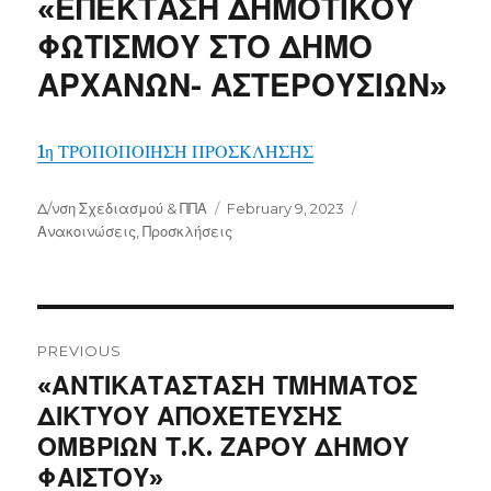
«ΕΠΕΚΤΑΣΗ ΔΗΜΟΤΙΚΟΥ
ΦΩΤΙΣΜΟΥ ΣΤΟ ΔΗΜΟ
ΑΡΧΑΝΩΝ- ΑΣΤΕΡΟΥΣΙΩΝ»
1η ΤΡΟΠΟΠΟΙΗΣΗ ΠΡΟΣΚΛΗΣΗΣ
Author
Posted
Categories
Δ/νση Σχεδιασμού & ΠΠΑ
February 9, 2023
on
Ανακοινώσεις
,
Προσκλήσεις
Post
navigation
PREVIOUS
Previous
«ΑΝΤΙΚΑΤΑΣΤΑΣΗ ΤΜΗΜΑΤΟΣ
post:
ΔΙΚΤΥΟΥ ΑΠΟΧΕΤΕΥΣΗΣ
ΟΜΒΡΙΩΝ Τ.Κ. ΖΑΡΟΥ ΔΗΜΟΥ
ΦΑΙΣΤΟΥ»