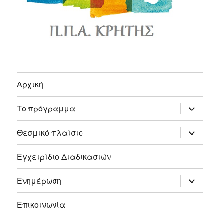
Αρχική
expand
Το πρόγραμμα
child
menu
expand
Θεσμικό πλαίσιο
child
menu
Εγχειρίδιο Διαδικασιών
expand
Ενημέρωση
child
menu
Επικοινωνία