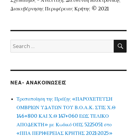
Σχεδιασμός - Ανάπτυξη: Διεύθυνση Ηλεκτρονικής
Διακυβέρνησης Περιφέρειας Κρήτης © 2021
SEA
Search
for:
ΝΕΑ- ΑΝΑΚΟΙΝΩΣΕΙΣ
Τροποποίηση της Πράξης «ΠΑΡΟΧΕΤΕΥΣΗ
ΟΜΒΡΙΩΝ ΥΔΑΤΩΝ ΤΟΥ Β.Ο.Α.Κ. ΣΤΙΣ Χ.Θ
146+800 ΚΑΙ Χ.Θ 147+060 ΕΩΣ ΤΕΛΙΚΟ
ΑΠΟΔΕΚΤΗ» με Κωδικό ΟΠΣ 5225051 στο
«ΠΠΑ ΠΕΡΙΦΕΡΕΙΑΣ ΚΡΗΤΗΣ 2021-2025»