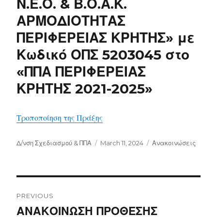
Ν.Ε.Ο. & Β.Ο.Α.Κ.
ΑΡΜΟΔΙΟΤΗΤΑΣ
ΠΕΡΙΦΕΡΕΙΑΣ ΚΡΗΤΗΣ» με
Κωδικό ΟΠΣ 5203045 στο
«ΠΠΑ ΠΕΡΙΦΕΡΕΙΑΣ
ΚΡΗΤΗΣ 2021-2025»
Τροποποίηση της Πράξης
Author
Posted
Categories
Δ/νση Σχεδιασμού & ΠΠΑ
March 11, 2024
Ανακοινώσεις
on
Post
navigation
PREVIOUS
Previous
ΑΝΑΚΟΙΝΩΣΗ ΠΡΟΘΕΣΗΣ