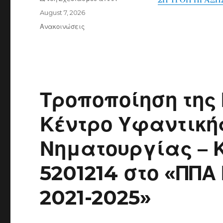
Posted
August 7, 2026
on
Categories
Ανακοινώσεις
Τροποποίηση της
Κέντρο Υφαντικής
Νηματουργίας – 
5201214 στο «ΠΠΑ
2021-2025»