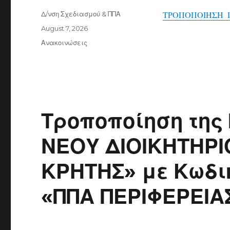
Author
Δ/νση Σχεδιασμού & ΠΠΑ
ΤΡΟΠΟΠΟΙΗΣΗ 
Posted
August 7, 2026
on
Categories
Ανακοινώσεις
Τροποποίηση της
ΝΕΟΥ ΔΙΟΙΚΗΤΗΡΙ
ΚΡΗΤΗΣ» με Κωδικ
«ΠΠΑ ΠΕΡΙΦΕΡΕΙΑ