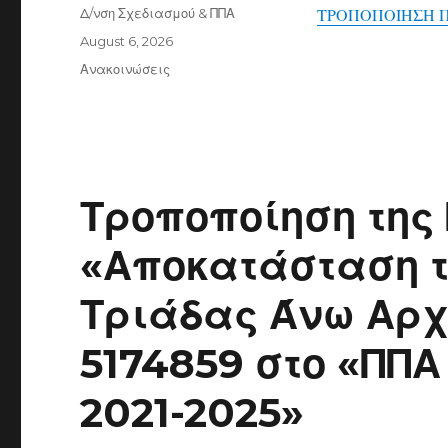
Author
Δ/νση Σχεδιασμού & ΠΠΑ
ΤΡΟΠΟΠΟΙΗΣΗ 
Posted
August 6, 2026
on
Categories
Ανακοινώσεις
Τροποποίηση της
«Αποκατάσταση τ
Τριάδας Άνω Αρχ
5174859 στο «ΠΠ
2021-2025»