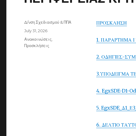
Author
Δ/νση Σχεδιασμού & ΠΠΑ
ΠΡΟΣΚΛΗΣΗ
Posted
July 31, 2026
on
Categories
Ανακοινώσεις
,
1. ΠΑΡΑΡΤΗΜΑ 
Προσκλήσεις
2. ΟΔΗΓΙΕΣ-ΣΥ
3.ΥΠΟΔΕΙΓΜΑ Τ
4. EgxSDE-D1-
5. EgxSDE_Δ1_
6. ΔΕΛΤΙΟ ΤΑΥΤ