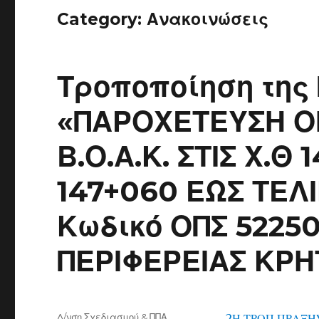
Category:
Ανακοινώσεις
Τροποποίηση της
«ΠΑΡΟΧΕΤΕΥΣΗ Ο
Β.Ο.Α.Κ. ΣΤΙΣ Χ.Θ
147+060 ΕΩΣ ΤΕΛ
Κωδικό ΟΠΣ 52250
ΠΕΡΙΦΕΡΕΙΑΣ ΚΡΗ
Author
Δ/νση Σχεδιασμού & ΠΠΑ
2Η ΤΡΟΠ ΠΡΑΞΗ